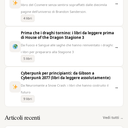
→
libro del Cosmere senza sentirsi sopraffatti dalle diecimila
pagine dell'universo di Brandon Sanderson.
4 libri
Prima che i draghi tornino: i libri da leggere prima
di House of the Dragon Stagione 3
Da Fuoco e Sangue alle saghe che hanno reinventato i draghi:
→
i libri per prepararsi alla Stagione 3
5 libri
Cyberpunk per principianti: da Gibson a
Cyberpunk 2077 (libri da leggere assolutamente)
Da Neuromante a Snow Crash: i libri che hanno costruito il
→
futuro
9 libri
Articoli recenti
Vedi tutti →