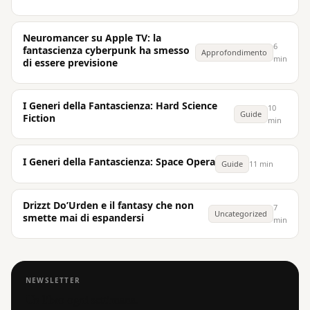
Neuromancer su Apple TV: la
6
fantascienza cyberpunk ha smesso
Approfondimento
min
di essere previsione
I Generi della Fantascienza: Hard Science
10
Guide
Fiction
min
I Generi della Fantascienza: Space Opera
Guide
11 min
Drizzt Do’Urden e il fantasy che non
7
Uncategorized
smette mai di espandersi
min
NEWSLETTER
Un libro ogni settimana.