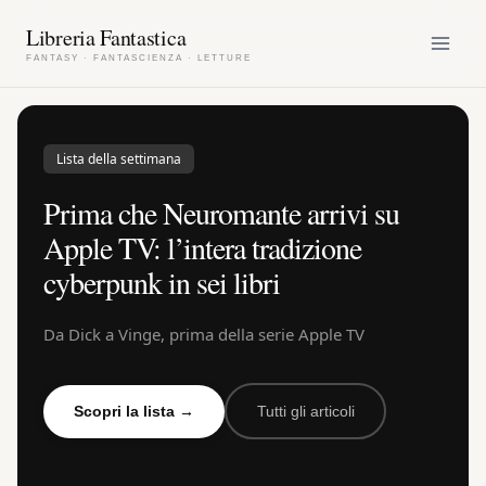
Skip
Libreria Fantastica
to
content
Lista della settimana
Prima che Neuromante arrivi su
Apple TV: l’intera tradizione
cyberpunk in sei libri
Da Dick a Vinge, prima della serie Apple TV
Scopri la lista →
Tutti gli articoli