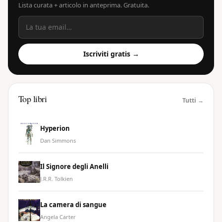
Lista curata + articolo in anteprima. Gratuita.
Iscriviti gratis →
Top libri
Tutti →
Hyperion
Dan Simmons
Il Signore degli Anelli
J.R.R. Tolkien
La camera di sangue
Angela Carter