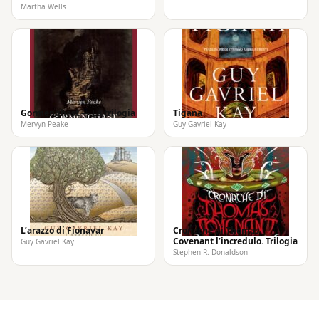
Martha Wells
Gormenghast — La trilogia
Tigana
Mervyn Peake
Guy Gavriel Kay
L’arazzo di Fionavar
Cronache di Thomas
Covenant l’incredulo. Trilogia
Guy Gavriel Kay
Stephen R. Donaldson