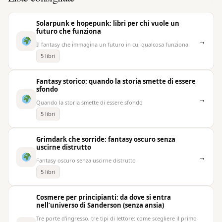
Solarpunk e hopepunk: libri per chi vuole un
futuro che funziona
→
Il fantasy che immagina un futuro in cui qualcosa funziona
5 libri
Fantasy storico: quando la storia smette di essere
sfondo
→
Quando la storia smette di essere sfondo
5 libri
Grimdark che sorride: fantasy oscuro senza
uscirne distrutto
→
Fantasy oscuro senza uscirne distrutto
5 libri
Cosmere per principianti: da dove si entra
nell’universo di Sanderson (senza ansia)
Tre porte d'ingresso, tre tipi di lettore: come scegliere il primo