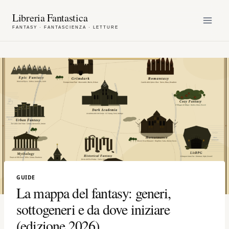
Skip
Libreria Fantastica
to
content
GUIDE
La mappa del fantasy: generi,
sottogeneri e da dove iniziare
(edizione 2026)