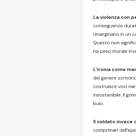
La violenza con p
conseguenze duratur
rimarginano in un ca
Questo non signific
ha peso morale inve
L’ironia come me
del genere scrivo
costruisce voci nar
insostenibile. Il g
buio.
Il soldato invece d
comprimari dell’epica