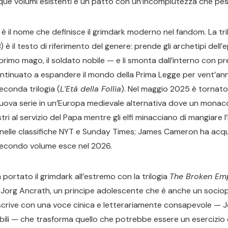
inque volumi esistenti è un patto con un’incompiutezza che pes
è il nome che definisce il grimdark moderno nel fandom. La tri
 il testo di riferimento del genere: prende gli archetipi dell’e
primo mago, il soldato nobile — e li smonta dall’interno con pr
tinuato a espandere il mondo della Prima Legge per vent’ann
conda trilogia (
L’Età della Follia
). Nel maggio 2025 è tornat
 nuova serie in un’Europa medievale alternativa dove un monac
i al servizio del Papa mentre gli elfi minacciano di mangiare l’
nelle classifiche NYT e Sunday Times; James Cameron ha acquis
 secondo volume esce nel 2026.
 portato il grimdark all’estremo con la trilogia
The Broken Em
 Jorg Ancrath, un principe adolescente che è anche un sociop
scrive con una voce cinica e letterariamente consapevole — Jor
bili — che trasforma quello che potrebbe essere un esercizio 