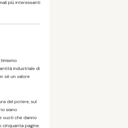
ali più interessanti
ottimismo
ntità industriale di
er sé un valore
ura del potere, sul
nno siano
 e vuoti che danno
ro cinquanta pagine.