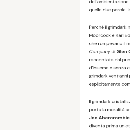
dell’ambientazione 
quelle due parole, 
Perché il grimdark 
Moorcock e Karl Ed
che rompevano il m
Company
di
Glen 
raccontata dal punt
d’insieme e senza c
grimdark vent’anni
esplicitamente come
Il grimdark cristal
porta la moralità 
Joe Abercrombie
diventa prima un’eti