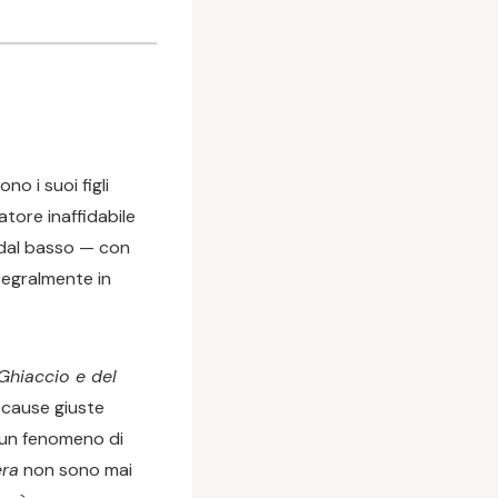
o i suoi figli
atore inaffidabile
a dal basso — con
tegralmente in
Ghiaccio e del
 cause giuste
 un fenomeno di
era
non sono mai