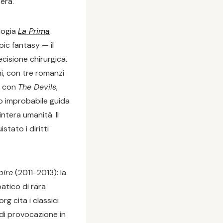
erà.
logia
La Prima
pic fantasy — il
ecisione chirurgica.
i, con tre romanzi
o con
The Devils
,
o improbabile guida
intera umanità. Il
tato i diritti
pire
(2011-2013): la
atico di rara
g cita i classici
di provocazione in