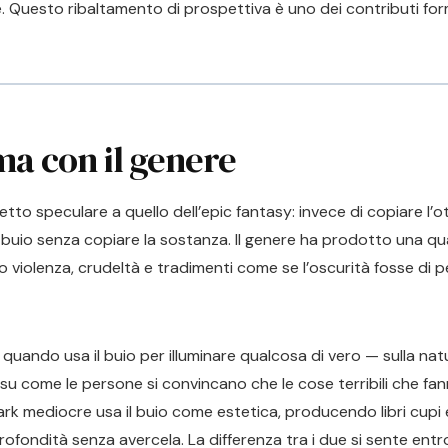
 Questo ribaltamento di prospettiva è uno dei contributi form
ma con il genere
fetto speculare a quello dell’epic fantasy: invece di copiare l’
il buio senza copiare la sostanza. Il genere ha prodotto una qua
o violenza, crudeltà e tradimenti come se l’oscurità fosse di p
 quando usa il buio per illuminare qualcosa di vero — sulla nat
 su come le persone si convincano che le cose terribili che fa
dark mediocre usa il buio come estetica, producendo libri cupi
rofondità senza avercela. La differenza tra i due si sente ent