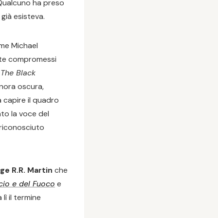
” Qualcuno ha preso
già esisteva.
ome Michael
nte compromessi
ò
The Black
gnora oscura,
a capire il quadro
to la voce del
 riconosciuto
ge R.R. Martin
che
cio e del Fuoco
e
a lì il termine