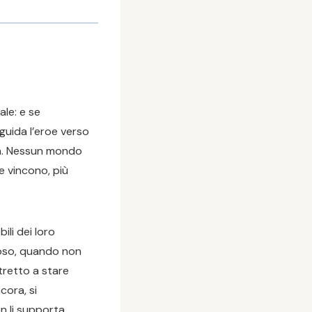
le: e se
guida l’eroe verso
ltà. Nessun mondo
e vincono, più
ili dei loro
roso, quando non
stretto a stare
cora, si
 li supporta.