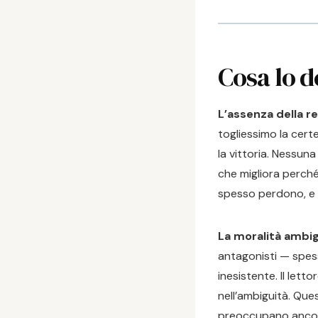
Cosa lo d
L’assenza della re
togliessimo la cert
la vittoria. Nessun
che migliora perché
spesso perdono, e 
La moralità ambi
antagonisti — spes
inesistente. Il lett
nell’ambiguità. Que
preoccupano ancora