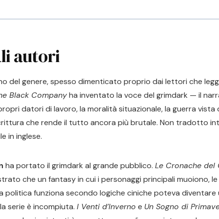
li autori
no del genere, spesso dimenticato proprio dai lettori che leggon
he Black Company
ha inventato la voce del grimdark — il narr
propri datori di lavoro, la moralità situazionale, la guerra vist
crittura che rende il tutto ancora più brutale. Non tradotto in
le in inglese.
n
ha portato il grimdark al grande pubblico.
Le Cronache del 
rato che un fantasy in cui i personaggi principali muoiono, le
la politica funziona secondo logiche ciniche poteva diventare
 la serie è incompiuta.
I Venti d’Inverno
e
Un Sogno di Primav