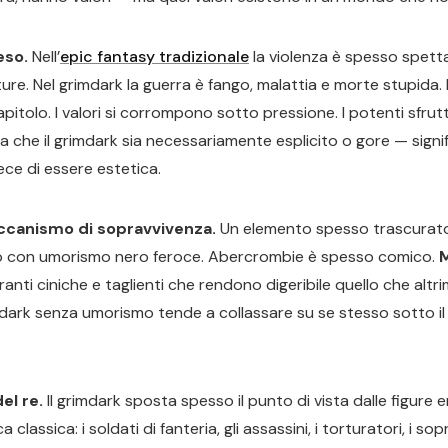
eso.
Nell’
epic fantasy tradizionale
la violenza è spesso spetta
e. Nel grimdark la guerra è fango, malattia e morte stupida. L
pitolo. I valori si corrompono sotto pressione. I potenti sfrutt
a che il grimdark sia necessariamente esplicito o gore — signif
ce di essere estetica.
ccanismo di sopravvivenza.
Un elemento spesso trascurato: 
no con umorismo nero feroce. Abercrombie è spesso comico.
ranti ciniche e taglienti che rendono digeribile quello che alt
rimdark senza umorismo tende a collassare su se stesso sotto i
el re.
Il grimdark sposta spesso il punto di vista dalle figure e
 classica: i soldati di fanteria, gli assassini, i torturatori, i s