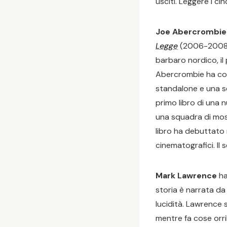
usciti. Leggere i c
Joe Abercrombie
Legge
(2006-2008) è
barbaro nordico, il 
Abercrombie ha con
standalone e una se
primo libro di una
una squadra di mostr
libro ha debuttato 
cinematografici. Il
Mark Lawrence
ha
storia è narrata da
lucidità. Lawrence 
mentre fa cose orri