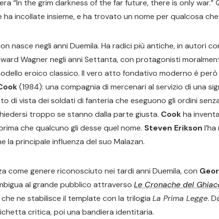
era “In the grim darkness of the far future, there is only war.
le ha incollate insieme, e ha trovato un nome per qualcosa che 
non nasce negli anni Duemila. Ha radici più antiche, in autori c
ward Wagner negli anni Settanta, con protagonisti moralme
odello eroico classico. Il vero atto fondativo moderno è per
Cook
(1984): una compagnia di mercenari al servizio di una si
o di vista dei soldati di fanteria che eseguono gli ordini senz
hiedersi troppo se stanno dalla parte giusta.
Cook
ha inventa
 prima che qualcuno gli desse quel nome.
Steven Erikson
l’ha
 la principale influenza del suo Malazan.
lizza come genere riconosciuto nei tardi anni Duemila, con
Geor
ambigua al grande pubblico attraverso
Le Cronache del Ghiac
che ne stabilisce il template con la trilogia
La Prima Legge
. D
chetta critica, poi una bandiera identitaria.