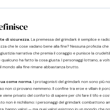
efinisce
te di sicurezza.
La premessa del grimdark è semplice e radica
ezza che le cose vadano bene alla fine? Nessuna profezia che 
a giustizia narrativa che premia il coraggio e punisce la crude
 qualcuno ha fatto la cosa giusta. I personaggi lottano, a volt
il mondo alla fine rimane abbastanza brutto.
gua come norma.
I protagonisti del grimdark non sono più nob
so non ci provano nemmeno. Il confine tra eroe e villain è po
ore viene privato del conforto di sapere per chi fare il tifo e co
sto non è nichilismo: i personaggi del grimdark combattono an
, hanno valori — ma quei valori esistono in un mondo che non