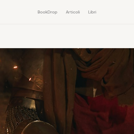
BookDrop
Articoli
Libri