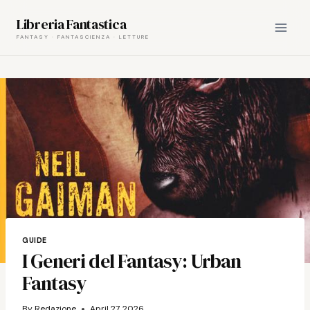
Skip
Libreria Fantastica
to
content
GUIDE
I Generi del Fantasy: Urban
Fantasy
By
Redazione
April 27, 2026