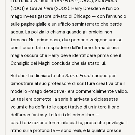
in un unico volume:
Storm Front
(2000),
Fool Moon
(2001) e
Grave Peril
(2002). Harry Dresden è l’unico
mago investigatore privato di Chicago — con l’annuncio
sulle pagine gialle e un ufficio seminterrato che perde
acqua. La polizia lo chiama quando gli omicidi non
tornano. Nel primo caso, due persone vengono uccise
con il cuore fatto esplodere dall’interno: firma di una
magia oscura che Harry deve identificare prima che il
Consiglio dei Maghi concluda che sia stato lui.
Butcher ha dichiarato che
Storm Front
nacque per
dimostrare al suo professore di scrittura creativa che il
modello «mago detective» era commercialmente valido.
La tesi era corretta: la serie è arrivata a diciassette
volumi e ha definito le aspettative di un intero filone
dell’urban fantasy. I difetti del primo libro —
caratterizzazione femminile piatta, prosa che privilegia il
ritmo sulla profondità — sono reali, e la qualità cresce