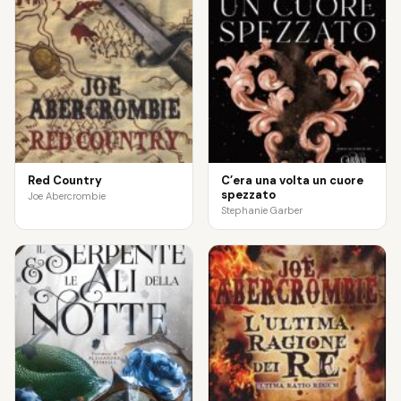
Red Country
C’era una volta un cuore
spezzato
Joe Abercrombie
Stephanie Garber