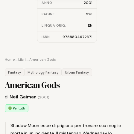
2001
ANNO
523
PAGINE
EN
LINGUA ORIG.
9788804672371
ISBN
Home
→
Libri
→
American Gods
Fantasy
Mythology Fantasy
Urban Fantasy
American Gods
di
Neil Gaiman
(2001)
Per tutti
Shadow Moon esce di prigione per trovare sua moglie
morta in un incidente. Il misterioso Wednesday lo