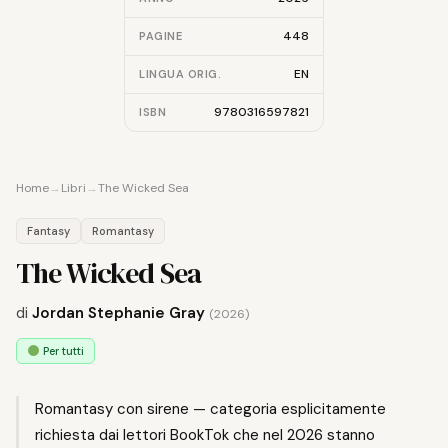
448
PAGINE
EN
LINGUA ORIG.
9780316597821
ISBN
Home
→
Libri
→
The Wicked Sea
Fantasy
Romantasy
The Wicked Sea
di
Jordan Stephanie Gray
(2026)
Per tutti
Romantasy con sirene — categoria esplicitamente
richiesta dai lettori BookTok che nel 2026 stanno