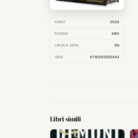
2023
ANNO
480
PAGINE
EN
LINGUA ORIG.
9791255332343
ISBN
Libri simili