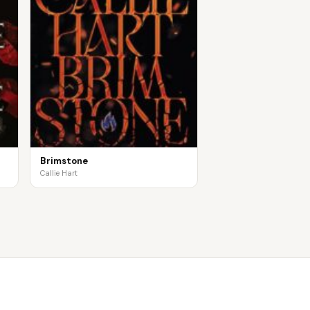
Brimstone
Callie Hart