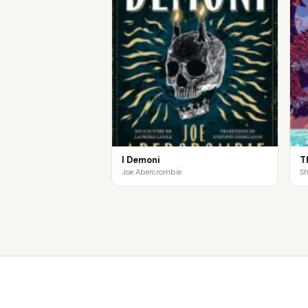
I Demoni
T
Joe Abercrombie
S