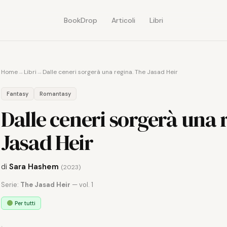
BookDrop
Articoli
Libri
Home
→
Libri
→
Dalle ceneri sorgerà una regina. The Jasad Heir
Fantasy
Romantasy
Dalle ceneri sorgerà una 
Jasad Heir
di
Sara Hashem
(2023)
Serie:
The Jasad Heir
— vol. 1
Per tutti