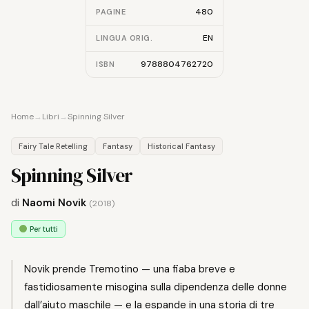
480
PAGINE
EN
LINGUA ORIG.
9788804762720
ISBN
Home
→
Libri
→
Spinning Silver
Fairy Tale Retelling
Fantasy
Historical Fantasy
Spinning Silver
di
Naomi Novik
(2018)
Per tutti
Novik prende Tremotino — una fiaba breve e
fastidiosamente misogina sulla dipendenza delle donne
dall’aiuto maschile — e la espande in una storia di tre