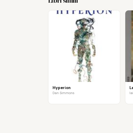
Libri simili
Hyperion
L
Dan Simmons
Ia