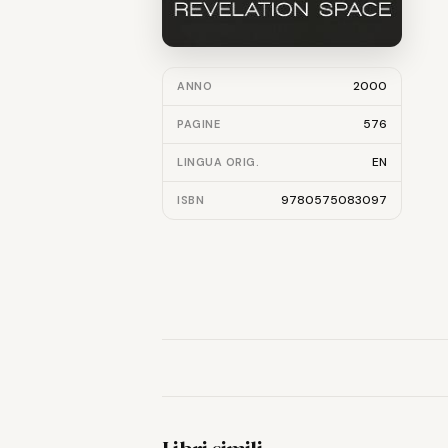
2000
ANNO
576
PAGINE
EN
LINGUA ORIG.
9780575083097
ISBN