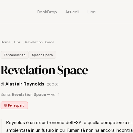
BookDrop
Articoli
Libri
Home
→
Libri
→
Revelation Space
Fantascienza
Space Opera
Revelation Space
di
Alastair Reynolds
(2000)
Serie:
Revelation Space
— vol. 1
🔴 Per esperti
Reynolds è un ex astronomo dell’ESA, e quella competenza si 
ambientata in un futuro in cui l’umanità non ha ancora incontr