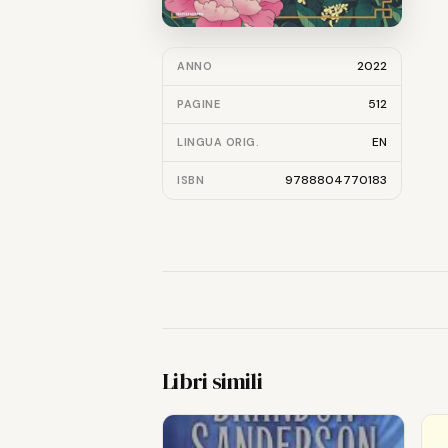
2022
ANNO
512
PAGINE
EN
LINGUA ORIG.
9788804770183
ISBN
Libri simili