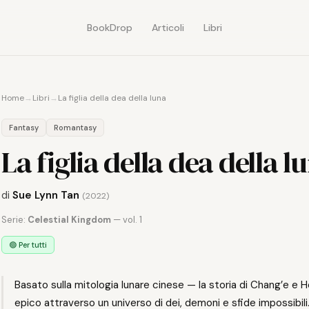
BookDrop
Articoli
Libri
Home
→
Libri
→
La figlia della dea della luna
Fantasy
Romantasy
La figlia della dea della l
di
Sue Lynn Tan
(2022)
Serie:
Celestial Kingdom
— vol. 1
🟢 Per tutti
Basato sulla mitologia lunare cinese — la storia di Chang’e e
epico attraverso un universo di dei, demoni e sfide impossibili