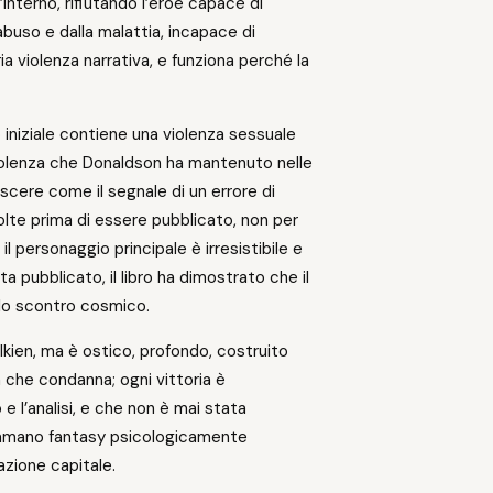
interno, rifiutando l’eroe capace di
abuso e dalla malattia, incapace di
ia violenza narrativa, e funziona perché la
o iniziale contiene una violenza sessuale
iolenza che Donaldson ha mantenuto nelle
scere come il segnale di un errore di
 volte prima di essere pubblicato, non per
personaggio principale è irresistibile e
ta pubblicato, il libro ha dimostrato che il
llo scontro cosmico.
lkien, ma è ostico, profondo, costruito
a che condanna; ogni vittoria è
 e l’analisi, e che non è mai stata
e amano fantasy psicologicamente
azione capitale.