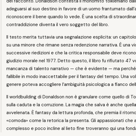
del racconto. Donaldson contesta il monomito tolkieniano dall’
adeguarsi al suo destino in favore di un uomo frantumato dall’
riconoscere il bene quando lo vede. È una scelta di straordinar
contraddizione diventa il vero soggetto del libro.
Il testo merita tuttavia una segnalazione esplicita: un capitol
su una minore che rimane senza redenzione narrativa. È una v
successive riedizioni e che la critica responsabile deve ricono
giudizio morale nel 1977. Detto questo, il libro fu rifiutato 47
mancanza di talento narrativo — che è evidente — ma perché il 
fallibile in modo inaccettabile per il fantasy del tempo. Una vol
genere poteva accogliere l’ambiguità psicologica a fianco de
Il worldbuilding di Donaldson non è granulare come quello di To
sulla caduta e la corruzione. La magia che salva è anche quell
avvelenata. È fantasy da lettura profonda, che premia il ritorno
«comoda» come la retorica la presenta. Gli appassionati ch
complesso e poco incline al lieto fine troveranno qui una fond