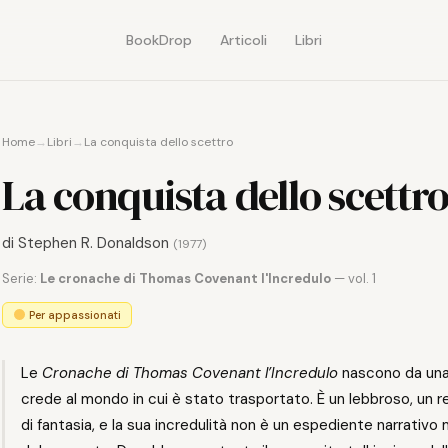
BookDrop
Articoli
Libri
Home
→
Libri
→
La conquista dello scettro
La conquista dello scettr
di
Stephen R. Donaldson
(1977)
Serie:
Le cronache di Thomas Covenant l'Incredulo
— vol. 1
Per appassionati
Le
Cronache di Thomas Covenant l’Incredulo
nascono da una 
crede al mondo in cui è stato trasportato. È un lebbroso, un 
di fantasia, e la sua incredulità non è un espediente narrativo m