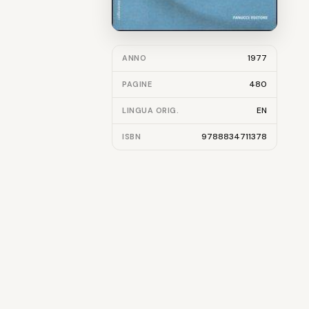
1977
ANNO
480
PAGINE
EN
LINGUA ORIG.
9788834711378
ISBN