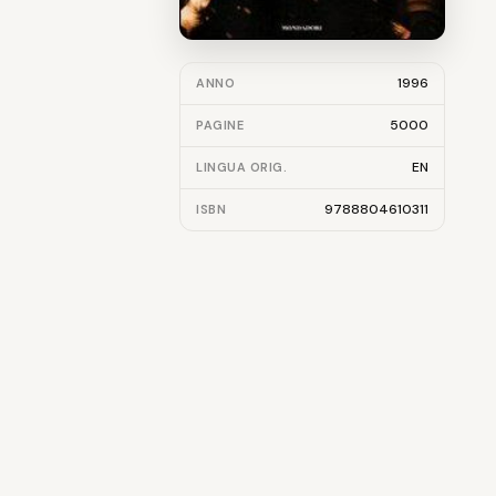
1996
ANNO
5000
PAGINE
EN
LINGUA ORIG.
9788804610311
ISBN