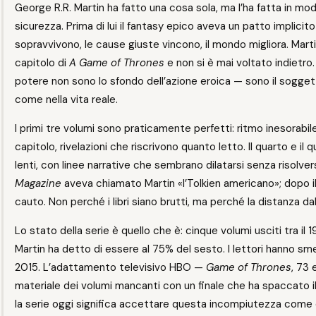
George R.R. Martin ha fatto una cosa sola, ma l’ha fatta in modo 
sicurezza. Prima di lui il fantasy epico aveva un patto implicito
sopravvivono, le cause giuste vincono, il mondo migliora. Marti
capitolo di
A Game of Thrones
e non si è mai voltato indietro. I
potere non sono lo sfondo dell’azione eroica — sono il sogget
come nella vita reale.
I primi tre volumi sono praticamente perfetti: ritmo inesorab
capitolo, rivelazioni che riscrivono quanto letto. Il quarto e il q
lenti, con linee narrative che sembrano dilatarsi senza risolvers
Magazine
aveva chiamato Martin «l’Tolkien americano»; dopo il 
cauto. Non perché i libri siano brutti, ma perché la distanza dall
Lo stato della serie è quello che è: cinque volumi usciti tra il 1
Martin ha detto di essere al 75% del sesto. I lettori hanno sme
2015. L’adattamento televisivo HBO —
Game of Thrones
, 73
materiale dei volumi mancanti con un finale che ha spaccato 
la serie oggi significa accettare questa incompiutezza come 