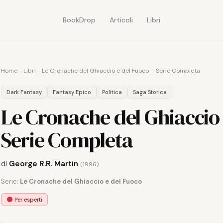
BookDrop
Articoli
Libri
Home
→
Libri
→
Le Cronache del Ghiaccio e del Fuoco – Serie Completa
Dark Fantasy
Fantasy Epico
Politica
Saga Storica
Le Cronache del Ghiaccio 
Serie Completa
di
George R.R. Martin
(1996)
Serie:
Le Cronache del Ghiaccio e del Fuoco
Per esperti