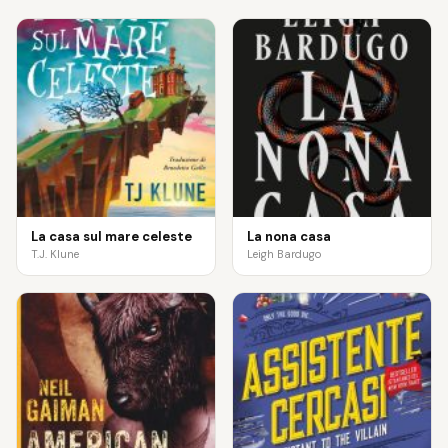
La casa sul mare celeste
La nona casa
T.J. Klune
Leigh Bardugo