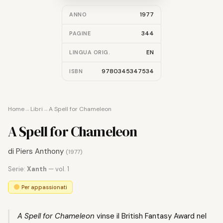
1977
ANNO
344
PAGINE
EN
LINGUA ORIG.
9780345347534
ISBN
Home
→
Libri
→
A Spell for Chameleon
A Spell for Chameleon
di
Piers Anthony
(1977)
Serie:
Xanth
— vol. 1
Per appassionati
A Spell for Chameleon
vinse il British Fantasy Award nel