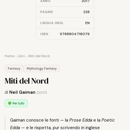
2017
ANNO
228
PAGINE
EN
LINGUA ORIG.
9788804718079
ISBN
Home
→
Libri
→
Miti del Nord
Fantasy
Mythology Fantasy
Miti del Nord
di
Neil Gaiman
(2017)
Per tutti
Gaiman conosce le fonti — la
Prose Edda
e la
Poetic
Edda
— e le rispetta, pur scrivendo in inglese