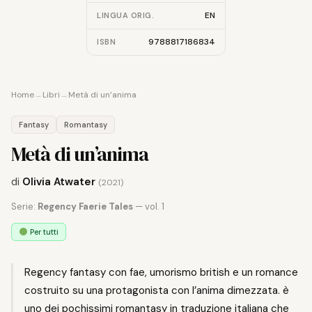
EN
LINGUA ORIG.
9788817186834
ISBN
Home
→
Libri
→
Metà di un’anima
Fantasy
Romantasy
Metà di un’anima
di
Olivia Atwater
(2021)
Serie:
Regency Faerie Tales
— vol. 1
Per tutti
Regency fantasy con fae, umorismo british e un romance
costruito su una protagonista con l’anima dimezzata. è
uno dei pochissimi romantasy in traduzione italiana che