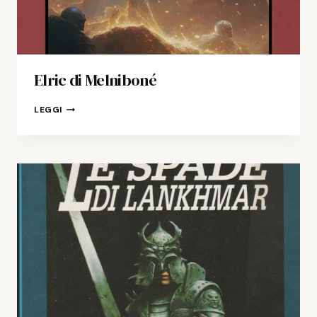
Elric di Melniboné
ELRIC
LEGGI
DI
MELNIBONÉ